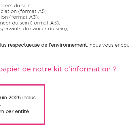
ncers du sein,
ociation (format A5),
tion (format A3),
cancer du sein (format A3),
aggravants du cancer du sein),
us respectueuse de l’environnement
, nous vous encou
apier de notre kit d’information ?
uin 2026 inclus
s
m par entité