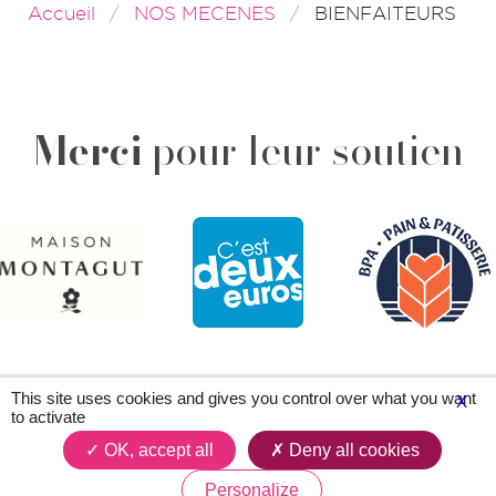
Accueil
NOS MECENES
BIENFAITEURS
Merci
pour leur soutien
This site uses cookies and gives you control over what you want
X
to activate
Plan du site
Contacts
Légal & crédits
OK, accept all
Deny all cookies
Personalize