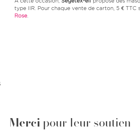
​A cette occasion,
Segetex-eif
propose des masque
type IIR. Pour chaque vente de carton, 5 € TTC s
Rose
.
S
Merci
pour leur soutien