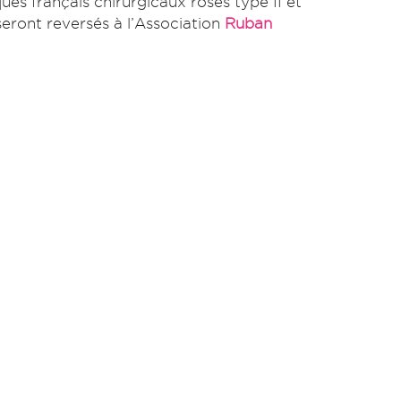
s français chirurgicaux roses type II et
eront reversés à l’Association
Ruban