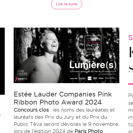
Lire la suite
S
Estée Lauder Companies Pink
P
Ribbon Photo Award 2024
se
Concours clos
: les noms des lauréates et
m
s
lauréats des Prix du Jury et du Prix du
i
Public Téva seront dévoilés le 9 novembre,
t
lors de l'édition 2024 de
Paris Photo
,
so