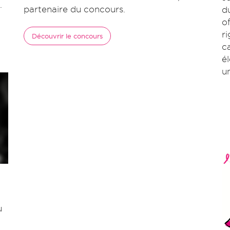
.
partenaire du concours.
d
o
r
Découvrir le concours
c
é
un
u