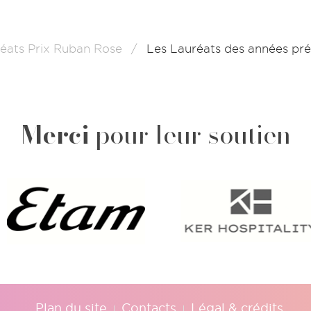
éats Prix Ruban Rose
Les Lauréats des années pr
Merci
pour leur soutien
Plan du site
Contacts
Légal & crédits