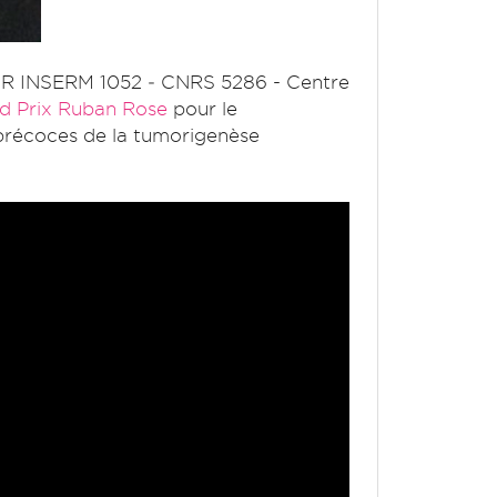
MR INSERM 1052 ‐ CNRS 5286 - Centre
d Prix Ruban Rose
pour le
s précoces de la tumorigenèse