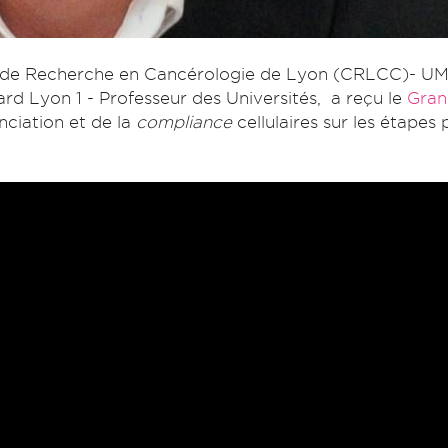
re de Recherche en Cancérologie de Lyon (CRLCC)- U
rd Lyon 1 - Professeur des Universités, a reçu le
Gran
ciation et de la
compliance
cellulaires sur les étape