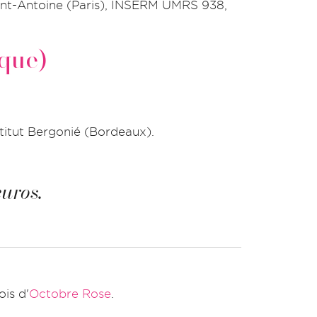
aint-Antoine (Paris), INSERM UMRS 938,
que)
titut Bergonié (Bordeaux).
uros.
is d'
Octobre Rose
.