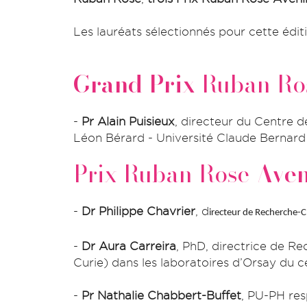
Les lauréats sélectionnés pour cette édit
Grand Prix
Ruban Ros
-
Pr Alain Puisieux
, directeur du Centre
Léon Bérard - Université Claude Bernard 
Prix Ruban Rose
Aven
-
Dr Philippe Chavrier
, d
irecteur de Recherche-Cl
-
Dr
Aura Carreira
, PhD, directrice de 
Curie) dans les laboratoires d’Orsay du c
-
Pr Nathalie Chabbert-Buffet
, PU-PH res