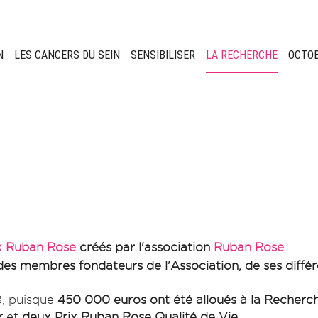
N
LES CANCERS DU SEIN
SENSIBILISER
LA RECHERCHE
OCTO
x Ruban Rose
créés par l'association
Ruban Rose
des membres fondateurs de l'Association, de ses différ
8, puisque
450 000 euros ont été alloués à la Recher
r
et
deux Prix Ruban Rose Qualité de Vie
.