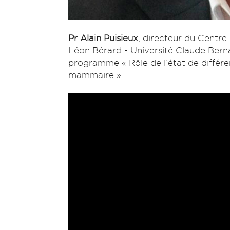
Pr Alain Puisieux
, directeur du Cent
Léon Bérard - Université Claude Berna
programme « Rôle de l’état de différen
mammaire ».