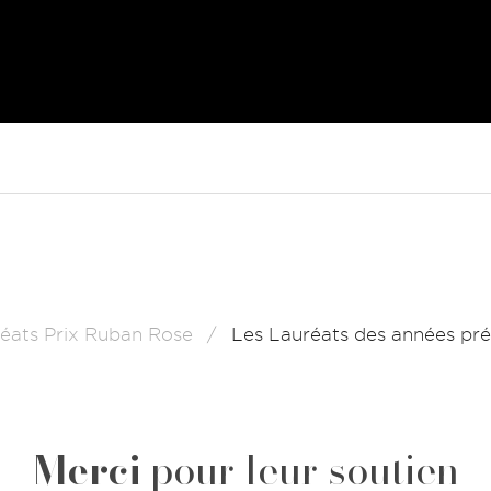
éats Prix Ruban Rose
Les Lauréats des années pr
Merci
pour leur soutien