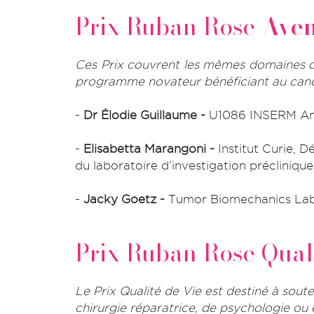
Prix Ruban Rose
Aven
Ces Prix couvrent les mêmes domaines q
programme novateur bénéficiant au cance
-
Dr Élodie Guillaume -
U1086 INSERM Anti
-
Elisabetta Marangoni -
Institut Curie,
du laboratoire d’investigation préclinique
-
Jacky Goetz -
Tumor
Biomechanics Lab
Prix Ruban Rose Quali
Le Prix Qualité de Vie est destiné à sout
chirurgie réparatrice, de psychologie ou