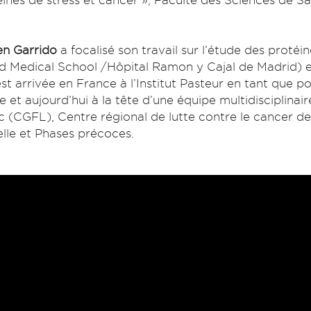
éines de stress et cancer », Faculté des Sciences de S
n Garrido
a focalisé son travail sur l’étude des proté
rd Medical School /Hôpital Ramon y Cajal de Madrid) e
st arrivée en France à l’Institut Pasteur en tant que 
 et aujourd’hui à la tête d’une équipe multidisciplin
c (CGFL), Centre régional de lutte contre le cancer
lle et Phases précoces.