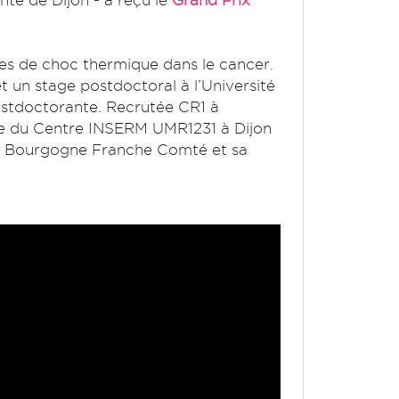
anté de Dijon
- a reçu le
Grand Prix
ines de choc thermique dans le cancer.
t un stage postdoctoral à l’Université
postdoctorante. Recrutée CR1 à
aire du Centre INSERM UMR1231 à Dijon
 de Bourgogne Franche Comté et sa