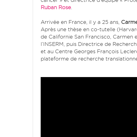
cancer » et directrice d'équipe « Prot
Ruban Rose
.
Arrivée en France, il y a 25 ans,
Carme
Après une thèse en co-tutelle (Harva
de Californie San Francisco, Carmen e
l’INSERM, puis Directrice de Recherche
et au Centre Georges François Lecler
plateforme de recherche translationne