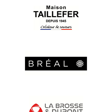
This site uses cookies and gives you control over what you want
X
to activate
OK, accept all
Deny all cookies
Personalize