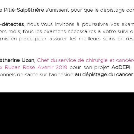
a Pitié-Salpêtrière
s’unissent pour que le dépistage con
-détectés
, nous vous invitons à poursuivre vos exam
iers mois, tous les examens nécessaires à votre suivi o
mis en place pour assurer les meilleurs soins en res
atherine Uzan
,
Chef du service de chirurgie et canc
ix Ruban Rose Avenir 2019
pour son projet
AdDEPI
,
ionnels de santé sur l’adhésion
au dépistage du cancer 