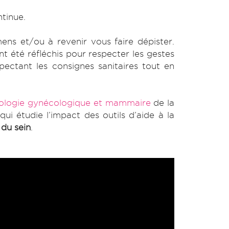
tinue.
ens et/ou à revenir vous faire dépister.
nt été réfléchis pour respecter les gestes
pectant les consignes sanitaires tout en
érologie gynécologique et mammaire
de la
 qui étudie l’impact des outils d’aide à la
du sein
.