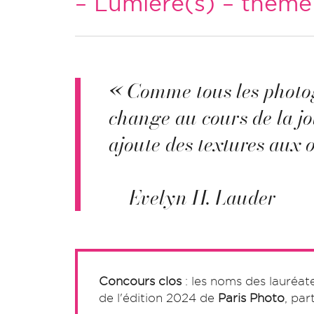
– Lumière(s) – thème 
« Comme tous les photogr
change au cours de la jo
ajoute des textures aux o
— Evelyn H. Lauder
Concours clos
: les noms des lauréate
de l'édition 2024 de
Paris Photo
, par