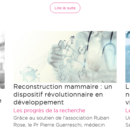
Lire la suite
Reconstruction mammaire : un
L
dispositif révolutionnaire en
n
e
développement
v
Les progrès de la recherche
L
Grâce au soutien de l'association Ruban
U
Rose, le Pr Pierre Guerreschi, médecin
S