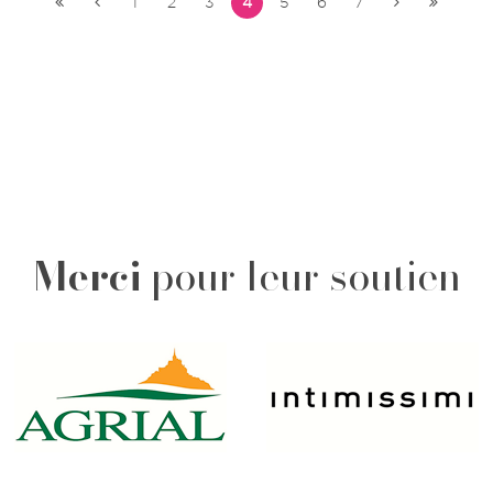
1
2
3
4
5
6
7
Merci
pour leur soutien