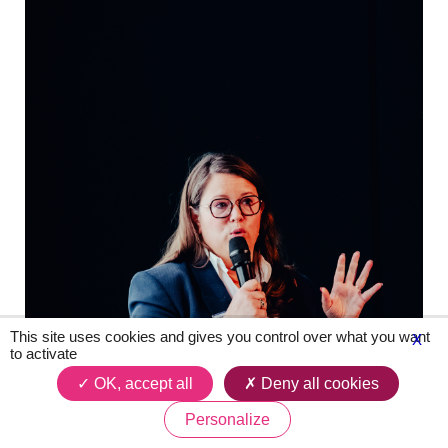
This site uses cookies and gives you control over what you want
X
to activate
OK, accept all
Deny all cookies
Personalize