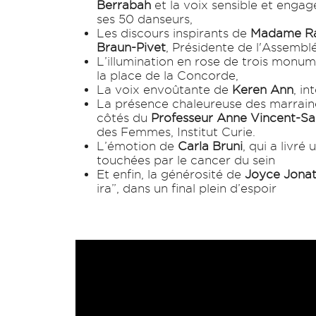
Berrabah
et la voix sensible et enga
ses 50 danseurs,
Les discours inspirants de
Madame Ra
Braun-Pivet
, Présidente de l'Assemblé
L’illumination en rose de trois monum
la place de la Concorde,
La voix envoûtante de
Keren Ann
, i
La présence chaleureuse des marraine
côtés du
Professeur Anne Vincent-S
des Femmes, Institut Curie.
L’émotion de
Carla Bruni
, qui a livr
touchées par le cancer du sein
Et enfin, la générosité de
Joyce Jona
ira”, dans un final plein d’espoir