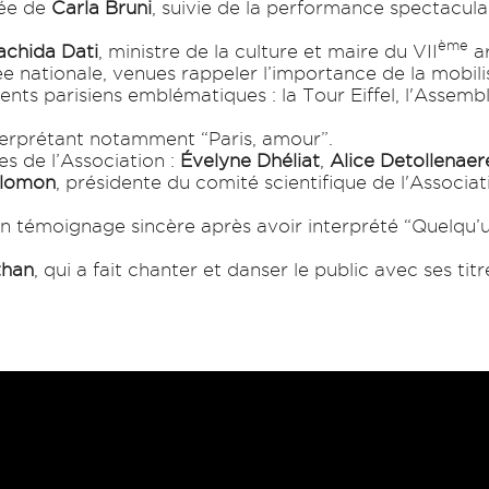
gée de
Carla Bruni
, suivie de la performance spectacul
ème
chida Dati
, ministre de la culture et maire du VII
ar
e nationale, venues rappeler l’importance de la mobilis
ents parisiens emblématiques : la Tour Eiffel, l'Assemb
nterprétant notamment “Paris, amour”.
s de l’Association :
Évelyne Dhéliat
,
Alice Detollenaer
alomon
, présidente du comité scientifique de l'Associati
é un témoignage sincère après avoir interprété “Quelq
than
, qui a fait chanter et danser le public avec ses tit