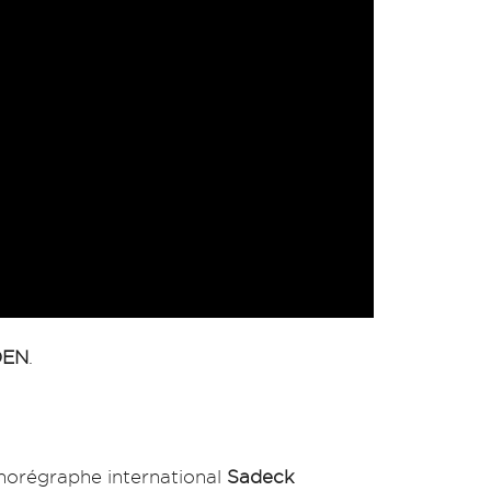
DEN
.
chorégraphe international
Sadeck