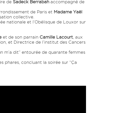
aire de
Sadeck Berrabah
accompagné de
rondissement de Paris et
Madame Yaël
ation collective.
lée nationale et l’Obélisque de Louxor sur
e
et de son parrain
Camille Lacourt
, aux
on, et Directrice de l’institut des Cancers
u’un m’a dit” entourée de quarante femmes
res phares, concluant la soirée sur “Ça