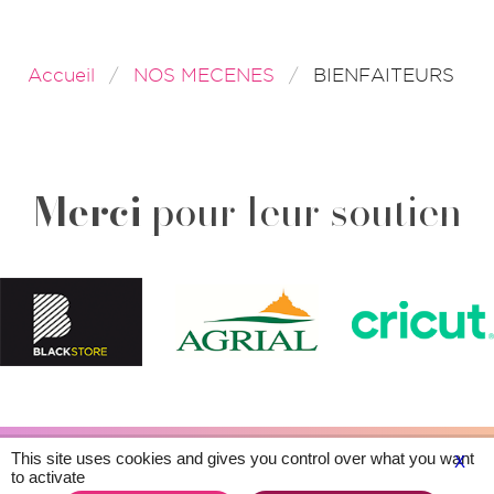
Accueil
NOS MECENES
BIENFAITEURS
Merci
pour leur soutien
This site uses cookies and gives you control over what you want
X
Plan du site
Contacts
Légal & crédits
to activate