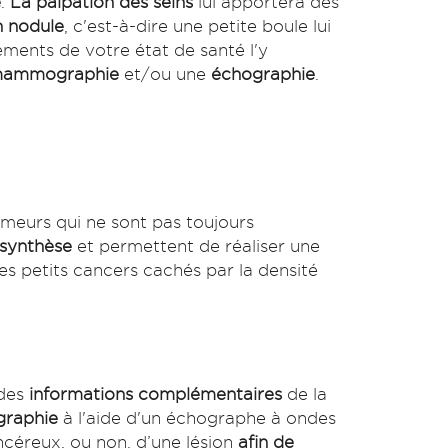
e
.
La palpation des seins
lui apportera des
n nodule
, c'est-à-dire une petite boule lui
éments de votre état de santé l'y
ammographie
et/ou une
échographie
.
tumeurs qui ne sont pas toujours
synthèse
et permettent de réaliser une
es petits cancers cachés par la densité
 des
informations complémentaires
de la
graphie
à l'aide d'un échographe à ondes
ncéreux, ou non, d’une lésion
afin de