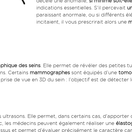
décelé une anomalie,
si minime soit-ell
indications essentielles. S'il percevait
u
paraissant anormale, ou si différents él
incitaient, il vous prescrirait alors une
m
phique des seins
. Elle permet de révéler des petites 
ins. Certains
mammographes
sont équipés d’une
tomo
se de vue en 3D du sein : l’objectif est de détecter l
s ultrasons. Elle permet, dans certains cas, d'apporter
c, les médecins peuvent également réaliser une
élasto
tissus et permet d’évaluer précisément le caractère ca