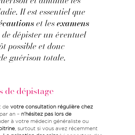
guérison et diminue les
die. Il est essentiel que
écautions
et les
examens
 de dépister un éventuel
ôt possible et donc
de guérison totale.
s de dépistage
t de
votre consultation régulière chez
 par an –
n'hésitez pas lors de
er à votre médecin généraliste ou
itrine
, surtout si vous avez récemment